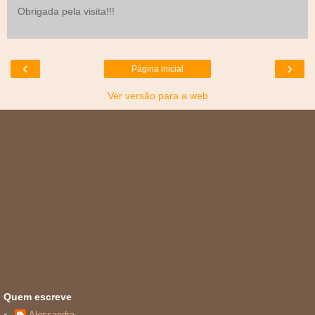
Obrigada pela visita!!!
‹
›
Página inicial
Ver versão para a web
Quem escreve
Alessandra